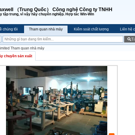
axwell （Trung Quốc） Công nghệ Công ty TNHH
y tập trung, vì vậy hãy chuyên nghiệp. Hợp tác Win-Win
ề chúng tôi
Tham quan nhà máy
Kiểm soát chất lượng
Liên hệ c
T
imited Tham quan nhà máy
y chuyền sản xuất