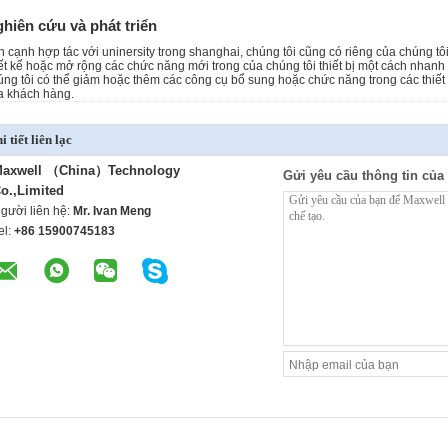
hiên cứu và phát triển
n cạnh hợp tác với uninersity trong shanghai, chúng tôi cũng có riêng của chúng tô
iết kế hoặc mở rộng các chức năng mới trong của chúng tôi thiết bị một cách nhanh
úng tôi có thể giảm hoặc thêm các công cụ bổ sung hoặc chức năng trong các thiết 
a khách hàng.
i tiết liên lạc
axwell （China）Technology
Gửi yêu cầu thông tin của 
o.,Limited
gười liên hệ:
Mr. Ivan Meng
el:
+86 15900745183