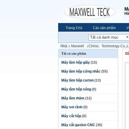
M
Hã
Trang Chủ
Các sản phẩm
V
Nhà
Maxwell （China）Technology Co.,L
Tất cả sản phẩm
Dâ
Máy làm hộp giấy
(15)
Máy làm hộp cứng nhắc
(55)
Máy làm hộp carton
(13)
Máy làm hộp sóng
(0)
Máy làm thảm
(12)
Máy soi rãnh
(0)
Máy cắt hộp
(0)
Máy cắt gasket CNC
(36)