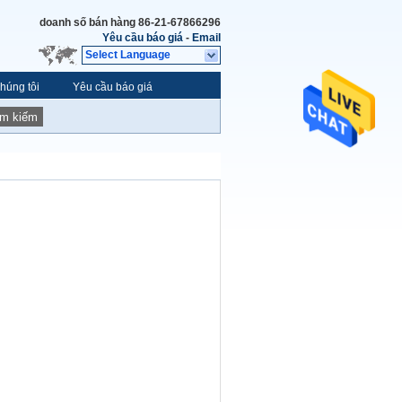
doanh số bán hàng
86-21-67866296
Yêu cầu báo giá
-
Email
Select Language
húng tôi
Yêu cầu báo giá
ìm kiếm