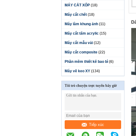
MÁY CẮT XỐP
(18)
Máy cắt chết
(18)
Dâ
Máy làm khung ảnh
(11)
Máy cắt tấm acrylic
(15)
Máy cắt mẫu vải
(12)
Máy cắt composite
(22)
Phần mềm thiết kế bao bì
(6)
Máy vẽ keo XY
(134)
Tôi trò chuyện trực tuyến bây giờ
Tiếp xúc