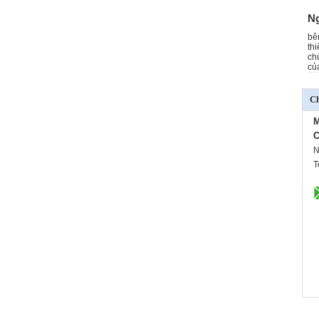
Ng
bê
th
ch
củ
Ch
M
C
N
T