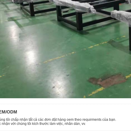
EM/ODM
úng tôi chấp nhận tất cả các đơn đặt hàng oem theo requirments của bạn.
c nhận với chúng tôi kích thước làm việc, nhãn dán, vv.