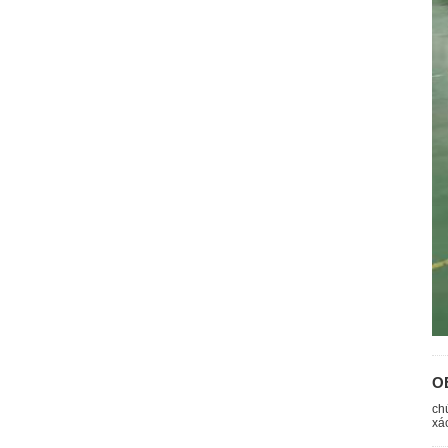
O
ch
xá