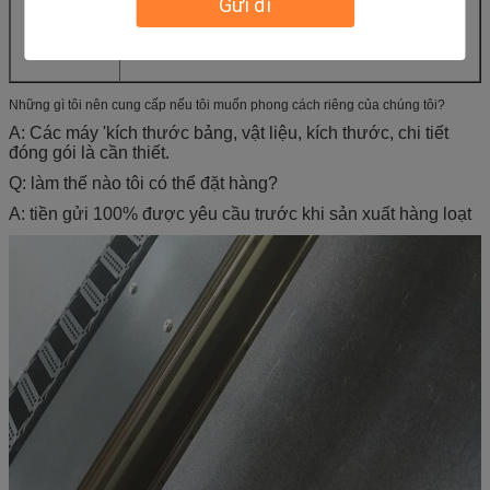
Gửi đi
Những gì tôi nên cung cấp nếu tôi muốn phong cách riêng của chúng tôi?
A: Các máy 'kích thước bảng, vật liệu, kích thước, chi tiết
đóng gói là cần thiết.
Q: làm thế nào tôi có thể đặt hàng?
A: tiền gửi 100% được yêu cầu trước khi sản xuất hàng loạt