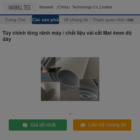
Maxwell （China）Technology Co.,Limited
Trang Chủ
Các sản phẩm
Về chúng tôi
Tham quan nhà máy
>>
Tùy chỉnh tông rãnh máy / chất liệu vải cắt Mat 4mm độ
dày
Giá tốt nhất
Liên hệ chúng tôi