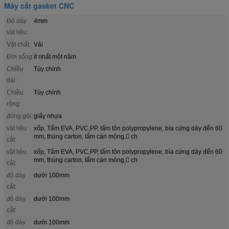
Máy cắt gasket CNC
Độ dày
4mm
vật liệu:
Vật chất:
Vải
Đời sống:
ít nhất một năm
Chiều
Tùy chỉnh
dài:
Chiều
Tùy chỉnh
rộng:
đóng gói:
giấy nhựa
vật liệu
xốp, Tấm EVA, PVC,PP, tấm tôn polypropylene, bìa cứng dày đến 60
mm, thùng carton, tấm cán mỏng, ch
cắt:
vật liệu
xốp, Tấm EVA, PVC,PP, tấm tôn polypropylene, bìa cứng dày đến 60
mm, thùng carton, tấm cán mỏng, ch
cắt:
độ dày
dưới 100mm
cắt:
độ dày
dưới 100mm
cắt:
độ dày
dưới 100mm