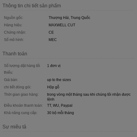
Thông tin chi tiết sản phẩm
Nguồn gốc:
Thượng Hải, Trung Quốc
Hàng hiệu:
MAXWELL CUT
Chứng nhận:
CE
Số mô hình:
MEC
Thanh toán
Số lượng đặt hàng tối
1 đơn vị
thiểu:
Giá bán:
up to the sizes
chi tiết đóng gói:
Hộp gỗ
Thời gian giao hàng:
trong vòng một tháng sau khi chúng tôi nhận được
lệnh
Điều khoản thanh toán:
TT, WU, Paypal
Khả năng cung cấp:
30 bộ mỗi tháng
Sự miêu tả