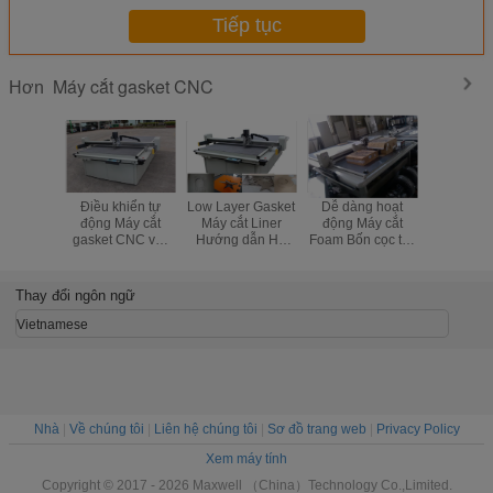
Tiếp tục
Máy cắt gasket CNC
Hơn
Điều khiển tự
Low Layer Gasket
Dễ dàng hoạt
máy cắt 
động Máy cắt
Máy cắt Liner
động Máy cắt
lớn cho
gasket CNC với
Hướng dẫn Hệ
Foam Bốn cọc tốc
carton, hộ
hai công cụ hoán
thống lái xe với
độ cao điều khiển
hộp các t
đổi cho nhau
băng tải
dao dao 
bánh xe t
Thay đổi ngôn ngữ
Vietnamese
Nhà
|
Về chúng tôi
|
Liên hệ chúng tôi
|
Sơ đồ trang web
|
Privacy Policy
Xem máy tính
Copyright © 2017 - 2026 Maxwell （China）Technology Co.,Limited.