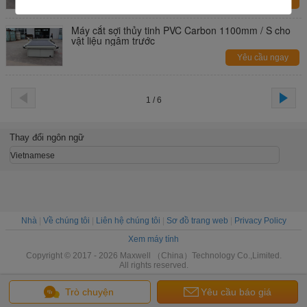
Yêu cầu ngay
Máy cắt sợi thủy tinh PVC Carbon 1100mm / S cho
vật liệu ngâm trước
Yêu cầu ngay
1 / 6
Thay đổi ngôn ngữ
Vietnamese
Nhà
|
Về chúng tôi
|
Liên hệ chúng tôi
|
Sơ đồ trang web
|
Privacy Policy
Xem máy tính
Copyright © 2017 - 2026 Maxwell （China）Technology Co.,Limited.
All rights reserved.
Trò chuyện
Yêu cầu báo giá