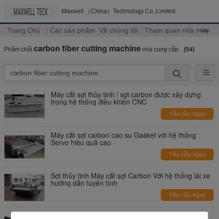
Maxwell （China）Technology Co.,Limited
Trang Chủ
Các sản phẩm
Về chúng tôi
Tham quan nhà máy
>>
carbon fiber cutting machine
Phẩm chất
nhà cung cấp.
(54)
Máy cắt sợi thủy tinh / sợi carbon được xây dựng
trong hệ thống điều khiển CNC
Yêu cầu ngay
Máy cắt sợi carbon cao su Gasket với hệ thống
Servo hiệu quả cao
Yêu cầu ngay
Sợi thủy tinh Máy cắt sợi Carbon Với hệ thống lái xe
hướng dẫn tuyến tính
Yêu cầu ngay
Sofa vải vải máy cắt, sợi carbon máy cắt tùy chỉnh